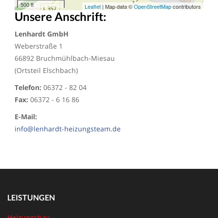
500 ft
Leaflet
| Map data ©
OpenStreetMap
contributors
Unsere Anschrift:
Lenhardt GmbH
Weberstraße 1
66892 Bruchmühlbach-Miesau
(Ortsteil Elschbach)
Telefon:
06372 - 82 04
Fax:
06372 - 6 16 86
E-Mail:
info@lenhardt-heizungsteam.de
LEISTUNGEN
Heizungsbau