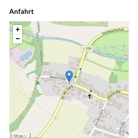
Anfahrt
+
−
100 m